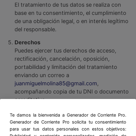
El tratamiento de tus datos se realiza con
base en tu consentimiento, el cumplimiento
de una obligación legal, o en interés legítimo
del responsable.
Derechos
Puedes ejercer tus derechos de acceso,
rectificación, cancelación, oposición,
portabilidad y limitación del tratamiento
enviando un correo a
juanmiguelmolina85@gmail.com
,
acompañando copia de tu DNI o documento
acreditativo.
Seguridad de los Datos
Te damos la bienvenida a Generador de Corriente Pro.
Adoptamos todas las medidas técnicas y
Generador de Corriente Pro solicita tu consentimiento
organizativas necesarias para proteger tus
para usar tus datos personales con estos objetivos:
Publicidad y contenido personalizados, medición de