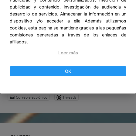
datos personales contra pérdida, alteración,
publicidad y contenido, investigación de audiencia y
acceso no autorizado o cualquier otro uso
desarrollo de servicios. Almacenar la información en un
indebido.
dispositivo y/o acceder a ella Además utilizamos
cookies, esta pagina se mantiene gracias a las pequeñas
Cambios en la Política de Privacidad
comisiones generadas a través de los enlaces de
Nos reservamos el derecho de modificar esta
afiliados.
política de privacidad en cualquier momento,
Leer más
por lo que te recomendamos revisarla
periódicamente.
OK
Compartir
Telegram
WhatsApp
Correo electrónico
Threads