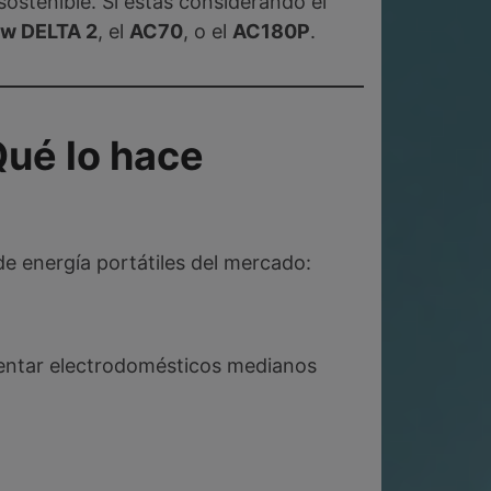
ostenible. Si estás considerando el
w DELTA 2
, el
AC70
, o el
AC180P
.
Qué lo hace
de energía portátiles del mercado:
imentar electrodomésticos medianos