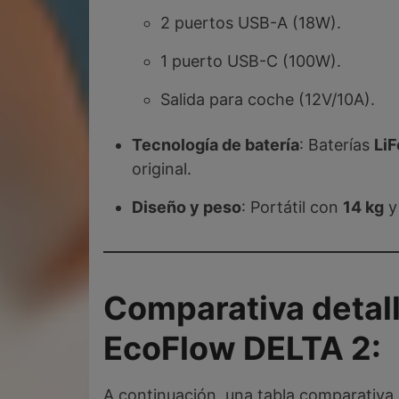
2 puertos USB-A (18W).
1 puerto USB-C (100W).
Salida para coche (12V/10A).
Tecnología de batería
: Baterías
Li
original.
Diseño y peso
: Portátil con
14 kg
y 
Comparativa detal
EcoFlow DELTA 2
:
A continuación, una tabla comparativa