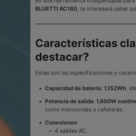
en una herramienta indispensable para 
BLUETTI AC180
, te interesará saber 
Características cl
destacar?
Estas son las especificaciones y caract
Capacidad de batería
:
1,152Wh
, id
Potencia de salida
:
1,800W contin
como microondas o cafeteras.
Conexiones
:
4 salidas AC.