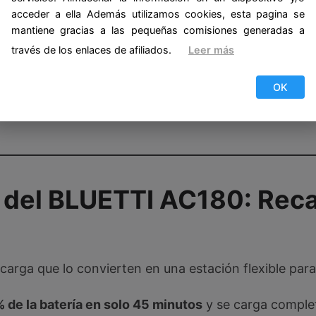
 tiene casi el doble de capacidad y potencia, ideal p
acceder a ella Además utilizamos cookies, esta pagina se
mantiene gracias a las pequeñas comisiones generadas a
 2
: Aunque ambos tienen potencia similar, el AC180 se
través de los enlaces de afiliados.
Leer más
cnología de baterías de
EcoFlow
en ciclos de vida.
OK
 del BLUETTI AC180: Recar
arga que lo convierten en una estación flexible para 
 de la batería en solo 45 minutos
y se carga comple