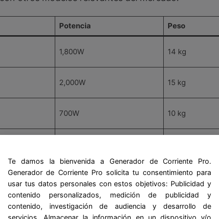
Potencia
Peso
1,800W
14 kg
2,000W
15 kg
700W
10 kg
1,800W
12 kg
Te damos la bienvenida a Generador de Corriente Pro.
Generador de Corriente Pro solicita tu consentimiento para
usar tus datos personales con estos objetivos: Publicidad y
ras que el AC180 es más ligero y portátil, el AC180P
contenido personalizados, medición de publicidad y
da energética.
contenido, investigación de audiencia y desarrollo de
servicios. Almacenar la información en un dispositivo y/o