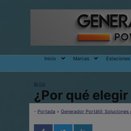
Skip
to
content
Inicio
Marcas
Estaciones
BLOG
¿Por qué elegi
-
Portada
»
Generador Portátil: Soluciones