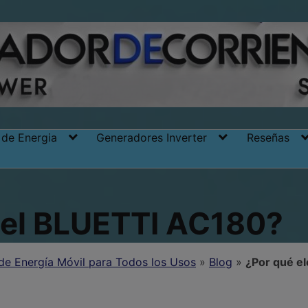
 de Energia
Generadores Inverter
Reseñas
r el BLUETTI AC180?
 de Energía Móvil para Todos los Usos
»
Blog
»
¿Por qué e