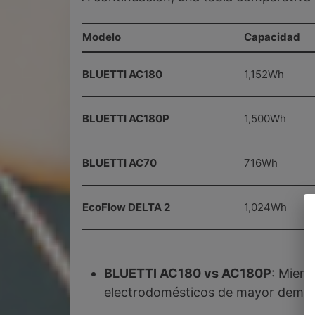
Modelo
Capacidad
BLUETTI AC180
1,152Wh
BLUETTI AC180P
1,500Wh
BLUETTI AC70
716Wh
EcoFlow DELTA 2
1,024Wh
BLUETTI AC180 vs AC180P
: Mient
electrodomésticos de mayor deman