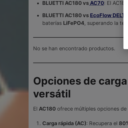
BLUETTI AC180 vs
AC70
: El AC180
BLUETTI AC180 vs
EcoFlow DELTA
baterías
LiFePO4
, superando la te
No se han encontrado productos.
Opciones de carga
versátil
El
AC180
ofrece múltiples opciones de c
Carga rápida (AC)
: Recupera el
80%