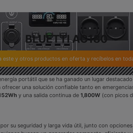
BLUETTI AC180
este y otros productos en oferta y recíbelos en to
nergía portátil que se ha ganado un lugar destacado
ra ofrecer una solución confiable tanto en emergencias
,152Wh
y una salida continua de
1,800W
(con picos 
por su seguridad y larga vida útil, junto con opciones