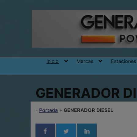
Skip
to
content
Inicio
Marcas
Estaciones
GENERADOR DI
-
Portada
»
GENERADOR DIESEL