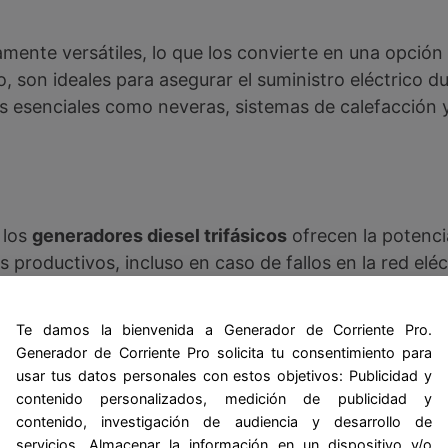
ente versátiles, lo que los convierte en una opción
, son ideales para asegurar el suministro eléctrico d
s esenciales como neveras, sistemas de calefacción 
 los
generadores diesel trifásicos
ofrecen la potenci
roductivos, incluso en caso de fallos en la red eléct
energía puede generar pérdidas significativas.
Te damos la bienvenida a Generador de Corriente Pro.
nte de energía confiable y eficiente para empresas q
Generador de Corriente Pro solicita tu consentimiento para
motas donde la red eléctrica no es estable o está c
usar tus datos personales con estos objetivos: Publicidad y
contenido personalizados, medición de publicidad y
contenido, investigación de audiencia y desarrollo de
 de Segunda Mano: ¿Vale 
servicios. Almacenar la información en un dispositivo y/o