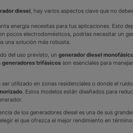
rador diesel
, hay varios aspectos clave que no debes
ánta energía necesitas para tus aplicaciones. Esto d
 con pocos electrodomésticos, podrías necesitar un g
rás una solución más robusta.
do del uso previsto, un
generador diesel monofásic
s
generadores trifásicos
son esenciales para maneja
 a ser utilizado en zonas residenciales o donde el rui
onorizado
. Estos modelos están diseñados para reducir
enerador.
ciencia de los generadores diesel es una de sus grand
legir el que ofrezca el mejor rendimiento en términ