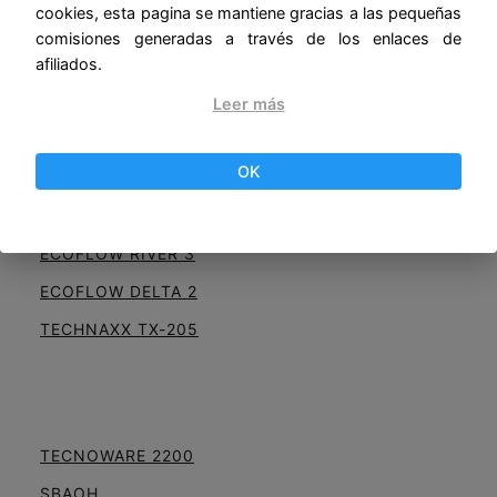
cookies, esta pagina se mantiene gracias a las pequeñas
JACKERY EXPLORER 500
comisiones generadas a través de los enlaces de
afiliados.
Leer más
DJI POWER 1000
OK
VTOMAN
ECOFLOW RIVER 2
ECOFLOW RIVER 3
ECOFLOW DELTA 2
TECHNAXX TX-205
TECNOWARE 2200
SBAOH