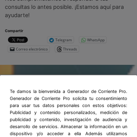
consultas lo antes posible. ¡Estamos aquí para
ayudarte!
Compartir
Telegram
WhatsApp
Correo electrónico
Threads
BLUETTI
Te damos la bienvenida a Generador de Corriente Pro.
Generador de Corriente Pro solicita tu consentimiento
BLUEETI EB3A
para usar tus datos personales con estos objetivos:
BLUETTI EB55
Publicidad y contenido personalizados, medición de
publicidad y contenido, investigación de audiencia y
BLUETTI AC70
desarrollo de servicios. Almacenar la información en un
BLUETTI AC180
dispositivo y/o acceder a ella Además utilizamos