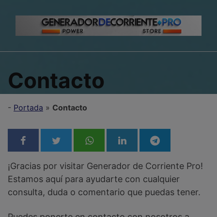
Skip
to
content
Contacto
-
Portada
»
Contacto
¡Gracias por visitar Generador de Corriente Pro!
Estamos aquí para ayudarte con cualquier
consulta, duda o comentario que puedas tener.
Puedes ponerte en contacto con nosotros a